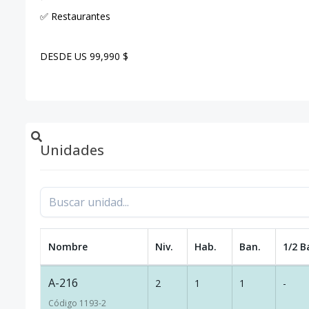
✅ Restaurantes
DESDE US 99,990 $
Unidades
Nombre
Niv.
Hab.
Ban.
1/2 B
A-216
2
1
1
-
Código
1193
-2