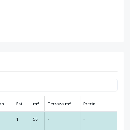
an.
Est.
m²
Terraza
m²
Precio
1
56
-
-