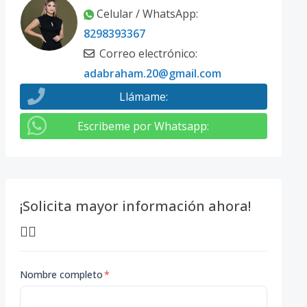
Celular / WhatsApp
:
8298393367
Correo electrónico
:
adabraham.20@gmail.com
Llámame
:
Escribeme por Whatsapp
:
¡Solicita mayor información ahora!
👇🏽
Nombre completo
*