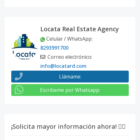
Locata Real Estate Agency
Celular / WhatsApp
:
8293991700
Correo electrónico
:
info@locatard.com
Llámame
:
Escribeme por Whatsapp
:
¡Solicita mayor información ahora! 👇🏽