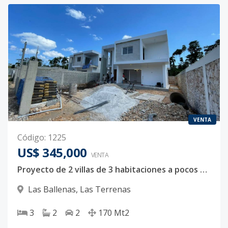
VENTA
Código
:
1225
US$ 345,000
VENTA
Proyecto de 2 villas de 3 habitaciones a pocos pasos de la playa de Las Ballenas
Las Ballenas
,
Las Terrenas
3
2
2
170
Mt2