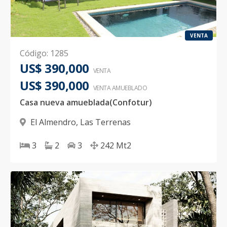
VENTA
Código
:
1285
US$ 390,000
VENTA
US$ 390,000
VENTA AMUEBLADO
Casa nueva amueblada(Confotur)
El Almendro
,
Las Terrenas
3
2
3
242
Mt2