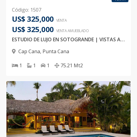
Código
:
1507
US$ 325,000
VENTA
US$ 325,000
VENTA AMUEBLADO
ESTUDIO DE LUJO EN SOTOGRANDE | VISTAS AL MAR Y CAMPO DE GOLF/LUXURY STUDIO IN SOTOGRANDE | SEA & GOLF COURSE VIEWS
Cap Cana
,
Punta Cana
1
1
1
75.21
Mt2