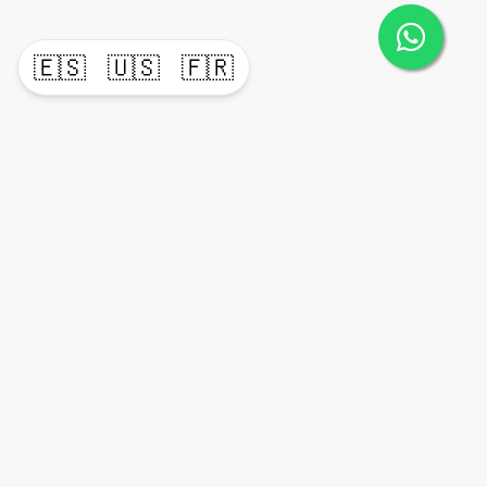
🇪🇸
🇺🇸
🇫🇷