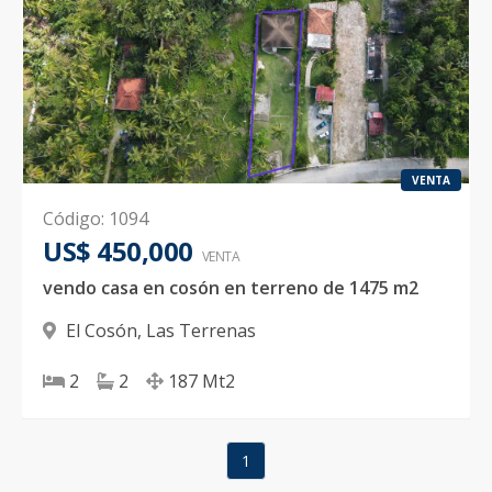
VENTA
Código
:
1094
US$ 450,000
VENTA
vendo casa en cosón en terreno de 1475 m2
El Cosón
,
Las Terrenas
2
2
187
Mt2
1