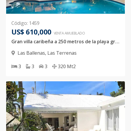
Código
:
1459
US$ 610,000
VENTA AMUEBLADO
Gran villa caribeña a 250 metros de la playa gran villa familiar en perfecto estado totalmente firme sin ningún vis vis
Las Ballenas
,
Las Terrenas
3
3
3
320
Mt2