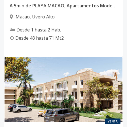
A 5min de PLAYA MACAO, Apartamentos Modernos con traslado incluido a propietarios y Acceso exclusivo a club de playa.
Macao
,
Uvero Alto
Desde
1
hasta
2
Hab.
Desde
48
hasta
71
Mt2
VENTA