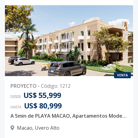
VENTA
PROYECTO
-
Código
:
1212
US$ 55,999
DESDE
US$ 80,999
HASTA
A 5min de PLAYA MACAO, Apartamentos Modernos con traslado incluido a propietarios y Acceso exclusivo a club de playa.
Macao
,
Uvero Alto