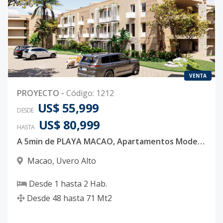
VENTA
PROYECTO
-
Código
:
1212
US$ 55,999
DESDE
US$ 80,999
HASTA
A 5min de PLAYA MACAO, Apartamentos Modernos con traslado incluido a propietarios y Acceso exclusivo a club de playa.
Macao
,
Uvero Alto
Desde
1
hasta
2
Hab.
Desde
48
hasta
71
Mt2