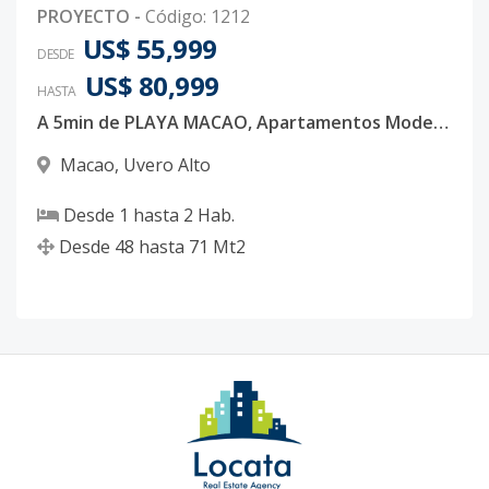
PROYECTO
-
Código
:
1212
US$ 55,999
DESDE
US$ 80,999
HASTA
A 5min de PLAYA MACAO, Apartamentos Modernos con traslado incluido a propietarios y Acceso exclusivo a club de playa.
Macao
,
Uvero Alto
Desde
1
hasta
2
Hab.
Desde
48
hasta
71
Mt2