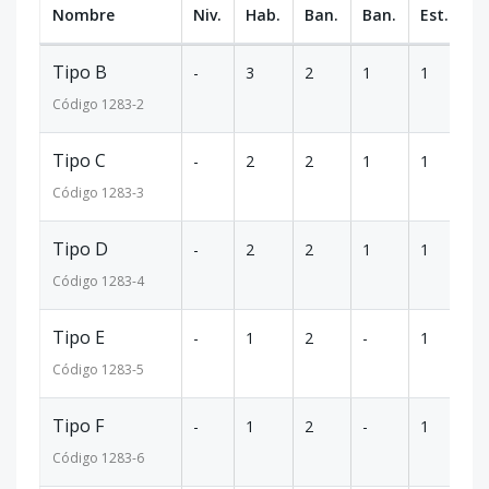
Nombre
Niv.
Hab.
Ban.
Ban.
Est.
m
Tipo B
-
3
2
1
1
12
Código
1283
-2
Tipo C
-
2
2
1
1
10
Código
1283
-3
Tipo D
-
2
2
1
1
10
Código
1283
-4
Tipo E
-
1
2
-
1
74
Código
1283
-5
Tipo F
-
1
2
-
1
79
Código
1283
-6