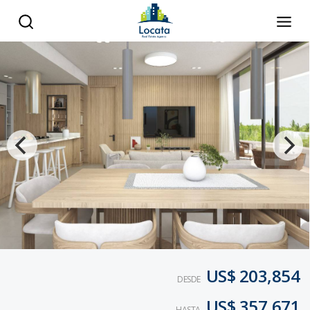
US$ 203,854
DESDE
US$ 357,671
HASTA