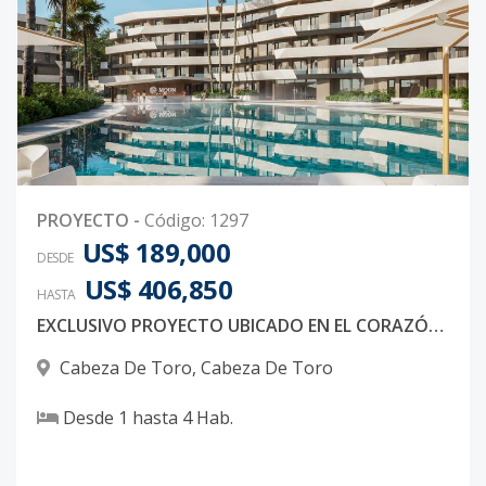
PROYECTO
-
Código
:
1297
US$ 189,000
DESDE
US$ 406,850
HASTA
EXCLUSIVO PROYECTO UBICADO EN EL CORAZÓN DE BAVARO EN PUNTA CANA A POCOS MINUTOS DE LA PLAYA
Cabeza De Toro
,
Cabeza De Toro
Desde
1
hasta
4
Hab.