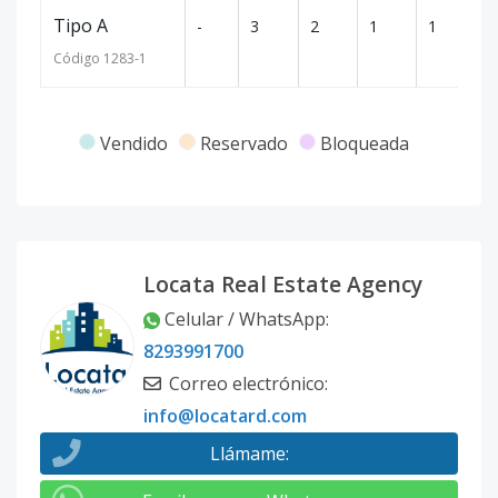
Tipo A
-
3
2
1
1
12
Código
1283
-1
Vendido
Reservado
Bloqueada
Locata Real Estate Agency
Celular / WhatsApp
:
8293991700
Correo electrónico
:
info@locatard.com
Llámame
: