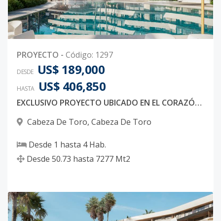
PROYECTO
-
Código
:
1297
US$ 189,000
DESDE
US$ 406,850
HASTA
EXCLUSIVO PROYECTO UBICADO EN EL CORAZÓN DE BAVARO EN PUNTA CANA A POCOS MINUTOS DE LA PLAYA
Cabeza De Toro
,
Cabeza De Toro
Desde
1
hasta
4
Hab.
Desde
50.73
hasta
7277
Mt2